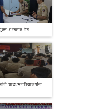
ुक्त अभ्यागत भेट
सांची शाळा/महाविद्यालयांना
५