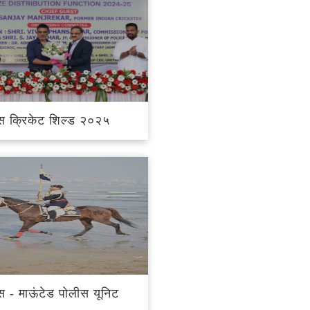
ीस क्रिकेट शिल्ड २०२५
ीस - माऊंटेड पोलीस यूनिट