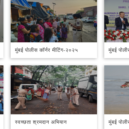
मुंबई पोलीस कॉर्नर मीटिंग-२०२५
मुंबई पोल
स्वच्छता श्रमदान अभियान
मुंबई पोल