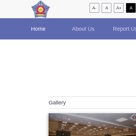
A-
A
A+
A
Home
About Us
Report U
Gallery