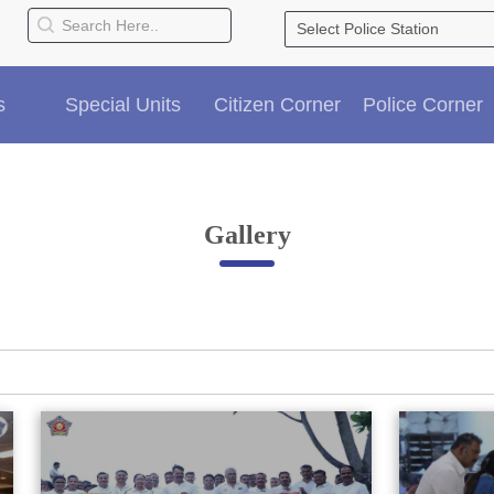
s
Special Units
Citizen Corner
Police Corner
Gallery