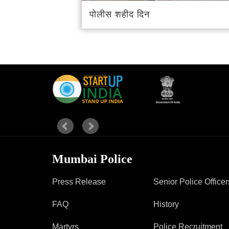
पोलीस शहीद दिन
Mumbai Police
Press Release
Senior Police Officer
FAQ
History
Martyrs
Police Recruitment