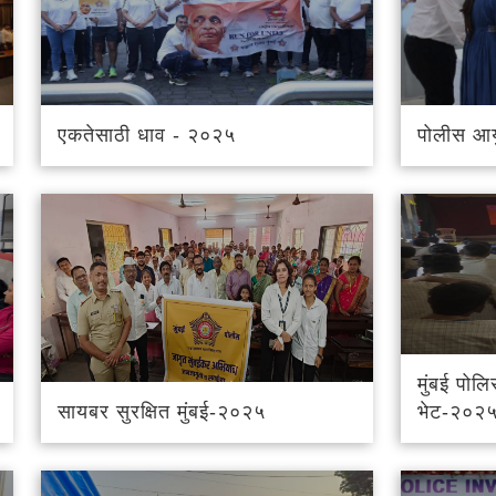
एकतेसाठी धाव - २०२५
पोलीस आय
मुंबई पोलि
सायबर सुरक्षित मुंबई-२०२५
भेट-२०२