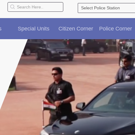
s
Special Units
Citizen Corner
Police Corner