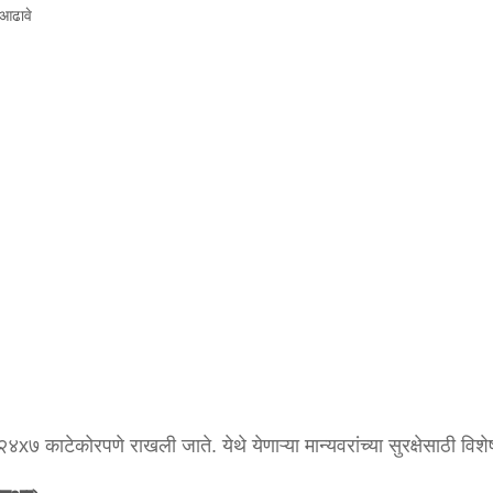
 आढावे
४x७ काटेकोरपणे राखली जाते. येथे येणाऱ्या मान्यवरांच्या सुरक्षेसाठी विश