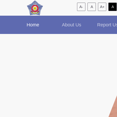
A-
A
A+
A
Home
About Us
Report U