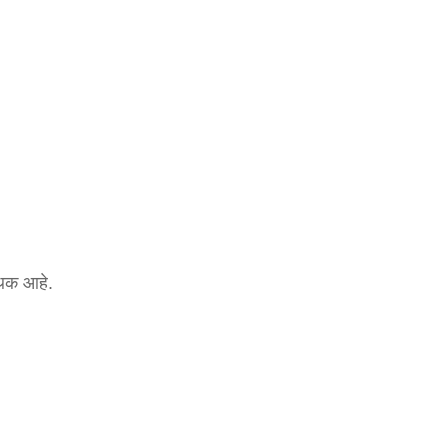
पथक आहे.